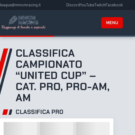
Vai
league@mmcmracing.it
Discord
YouTube
Twitch
Facebook
al
contenuto
MENU
CLASSIFICA
CAMPIONATO
“UNITED CUP” –
CAT. PRO, PRO-AM,
AM
CLASSIFICA PRO